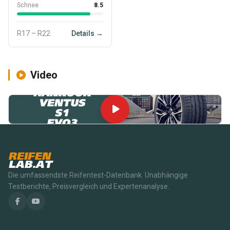
Schnee
8.5
R17 – R22
Details →
Video
REIFEN
LAB.AT
Die umfassendste Reifentest-Datenbank. Unabhängige
Testberichte, Preisvergleich und Expertenanalyse.