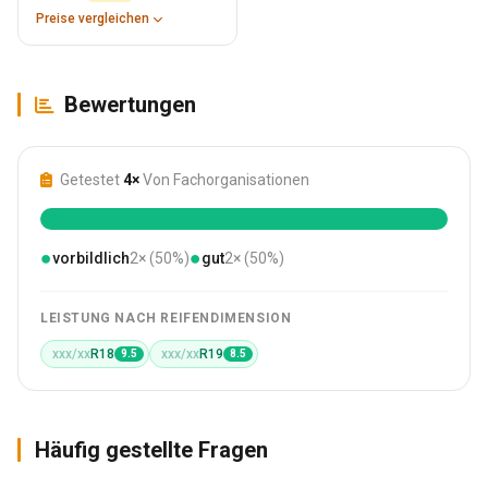
Preise vergleichen
Bewertungen
Getestet
4×
Von Fachorganisationen
●
●
vorbildlich
2× (50%)
gut
2× (50%)
LEISTUNG NACH REIFENDIMENSION
xxx/xx
R18
xxx/xx
R19
9.5
8.5
Häufig gestellte Fragen