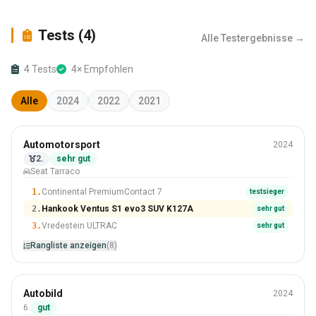
Tests (4)
Alle Testergebnisse →
4 Tests
4× Empfohlen
Alle
2024
2022
2021
Sommer
Automotorsport
2024
235/55 R18
2.
sehr gut
Seat Tarraco
#2 Von 8 Reifen
1.
Continental PremiumContact 7
testsieger
2.
Hankook Ventus S1 evo3 SUV K127A
sehr gut
3.
Vredestein ULTRAC
sehr gut
Rangliste anzeigen
(8)
Sommer
Autobild
2024
235/55 R19
6.
gut