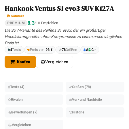
Hankook Ventus S1 evo3 SUV K127A
Sommer
8.3
PREMIUM
/10
Empfohlen
Die SUV-Variante des Reifens S1 evo3, der ein großartiger
Hochleistungsreifen ohne Kompromisse zu einem erschwinglichen
Preis ist.
4
Tests
Preis von:
93 €
78
Größen
A
C
Kaufen
Vergleichen
Tests (4)
Größen (78)
Rivalen
Vor- und Nachteile
Bewertungen (7)
Historie
Vergleichen