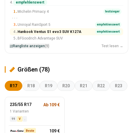
235/55 R18
4.
empfehlenswert
#4 Von 9 Reifen
1.
Michelin Primacy 4
testsieger
···
3.
Uniroyal RainSport 5
empfehlenswert
4.
Hankook Ventus S1 evo3 SUV K127A
empfehlenswert
5.
BFGoodrich Advantage SUV
Rangliste anzeigen
(9)
Test lesen →
Größen (78)
R17
R18
R19
R20
R21
R22
R23
235/55 R17
Ab 109 €
1 Varianten
99
V
.
109 €
Beste