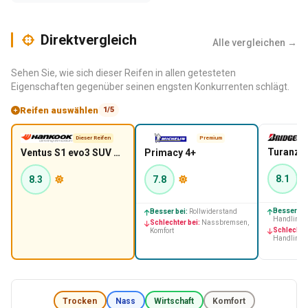
Direktvergleich
Alle vergleichen →
Sehen Sie, wie sich dieser Reifen in allen getesteten
Eigenschaften gegenüber seinen engsten Konkurrenten schlägt.
Reifen auswählen
1/5
Dieser Reifen
Premium
Turanza 
Ventus S1 evo3 SUV K127A
Primacy 4+
8.1
8.3
7.8
Besser bei
Besser bei:
Rollwiderstand
Handling -
Schlechter bei:
Nassbremsen,
Schlechter
Komfort
Handling -
Trocken
Nass
Wirtschaft
Komfort