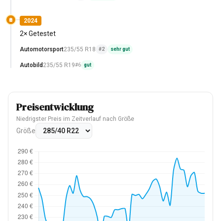
2024
2× Getestet
Automotorsport
235/55 R18
#2
sehr gut
Autobild
235/55 R19
#6
gut
Preisentwicklung
Niedrigster Preis im Zeitverlauf nach Größe
Größe