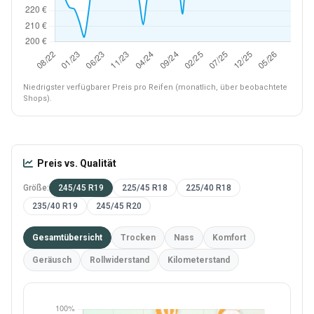
Niedrigster verfügbarer Preis pro Reifen (monatlich, über beobachtete
Shops).
Preis vs. Qualität
Größe:
245/45 R19
225/45 R18
225/40 R18
235/40 R19
245/45 R20
Gesamtübersicht
Trocken
Nass
Komfort
Geräusch
Rollwiderstand
Kilometerstand