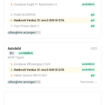
#6 Von 11 Reifen
1.
Goodyear Eagle F1 Asymmetric 6
vorbildlich
···
5.
Pirelli SCORPION
gut
6.
Hankook Ventus S1 evo3 SUV K127A
gut
7.
Toyo Proxes Sport 2
gut
Rangliste anzeigen
(11)
Sommer
Autobild
2022
235/55 R18
2.
vorbildlich
VW Tiguan
#2 Von 10 Reifen
1.
Goodyear Efficientgrip 2 SUV
vorbildlich
2.
Hankook Ventus S1 evo3 SUV K127A
vorbildlich
3.
Falken Azenis FK510 SUV
gut
Rangliste anzeigen
(10)
Test lesen →