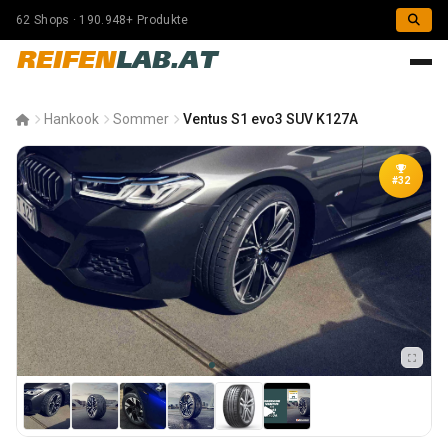
62 Shops · 190.948+ Produkte
REIFEN
LAB.AT
Hankook
Sommer
Ventus S1 evo3 SUV K127A
#32