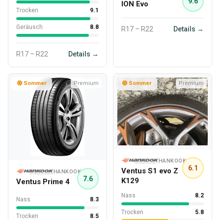
9.6
ION Evo
Trocken
9.1
Geräusch
8.8
R17 – R22
Details →
R17 – R22
Details →
Sommer
Premium
Sommer
Premium
HANKOOK
6.1
Ventus S1 evo Z
HANKOOK
7.6
K129
Ventus Prime 4
Nass
8.2
Nass
8.3
Trocken
5.8
Trocken
8.5