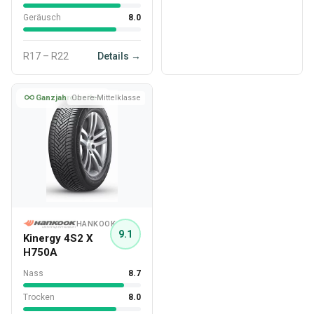
Geräusch
8.0
R17 – R22
Details →
Ganzjahresreifen
Obere-Mittelklasse
HANKOOK
9.1
Kinergy 4S2 X
H750A
Nass
8.7
Trocken
8.0