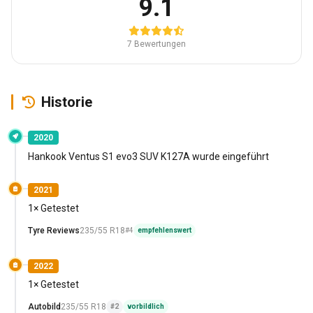
9.1
7 Bewertungen
Historie
2020
Hankook Ventus S1 evo3 SUV K127A wurde eingeführt
2021
1× Getestet
Tyre Reviews
235/55 R18
#4
empfehlenswert
2022
1× Getestet
Autobild
235/55 R18
#2
vorbildlich