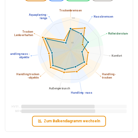
Trockenbremsen
Aquaplaning -
Nassbremsen
längs
100
80
Trocken
Rollwiderstand
Lenkverhalten
60
Handling nass -
Komfort
objektiv
Handling trocken
Handling -
-objektiv
trocken
Außengeräusch
Handling - nass
HVS13SUVK127A
MP4
Zum Balkendiagramm wechseln