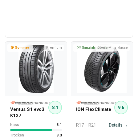
Sommer
Premium
Ganzjahresreifen
Obere-Mittelklasse
HANKOOK
HANKOOK
8.1
9.6
Ventus S1 evo3
ION FlexClimate
K127
Nass
8.1
R17 – R21
Details →
Trocken
8.3