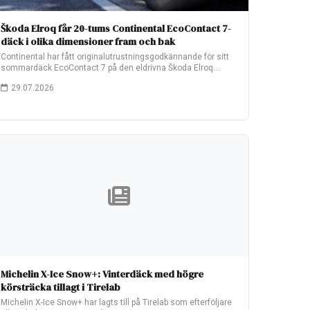
Škoda Elroq får 20-tums Continental EcoContact 7-
däck i olika dimensioner fram och bak
Continental har fått originalutrustningsgodkännande för sitt
sommardäck EcoContact 7 på den eldrivna Škoda Elroq.
Fabriksmonteringen…
29.07.2026
Michelin X-Ice Snow+: Vinterdäck med högre
körsträcka tillagt i Tirelab
Michelin X-Ice Snow+ har lagts till på Tirelab som efterföljare