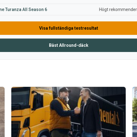
ne Turanza All Season 6
Högt rekommende
Visa fullständiga testresultat
Bäst Allround-däck