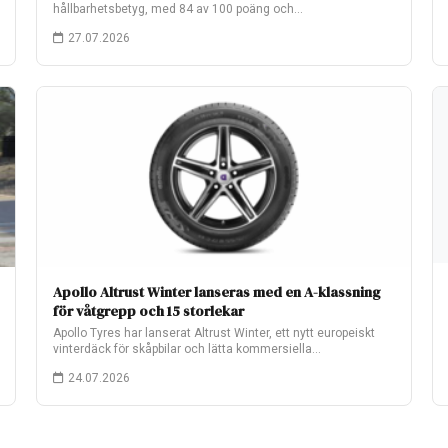
hållbarhetsbetyg, med 84 av 100 poäng och…
27.07.2026
Apollo Altrust Winter lanseras med en A-klassning
för våtgrepp och 15 storlekar
Apollo Tyres har lanserat Altrust Winter, ett nytt europeiskt
vinterdäck för skåpbilar och lätta kommersiella…
24.07.2026