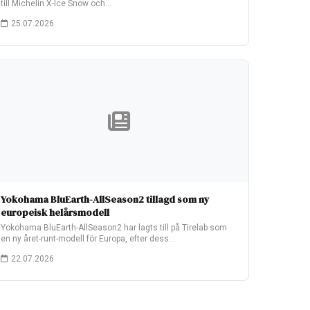
till Michelin X-Ice Snow och…
25.07.2026
Yokohama BluEarth-AllSeason2 tillagd som ny
europeisk helårsmodell
Yokohama BluEarth-AllSeason2 har lagts till på Tirelab som
en ny året-runt-modell för Europa, efter dess…
22.07.2026