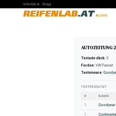
reifenlab.at · Blogg
REIFENLAB
.AT
BLOGG
AUTOZEITUNG 21
Testade däck:
3
Fordon:
VW Passat
Testvinnare:
Goodye
TESTRESULTAT
#
NAMN
1.
Goodyear 
1.
Continent