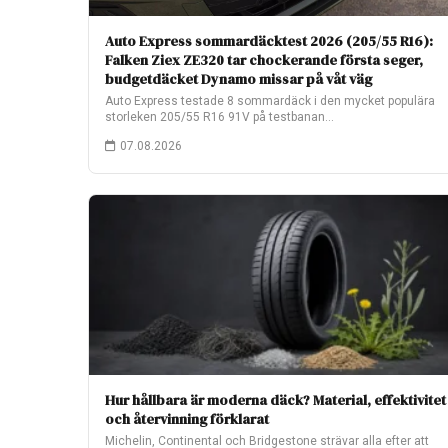
Auto Express sommardäcktest 2026 (205/55 R16):
Falken Ziex ZE320 tar chockerande första seger,
budgetdäcket Dynamo missar på våt väg
Auto Express testade 8 sommardäck i den mycket populära
storleken 205/55 R16 91V på testbanan…
07.08.2026
Hur hållbara är moderna däck? Material, effektivitet
och återvinning förklarat
Michelin, Continental och Bridgestone strävar alla efter att