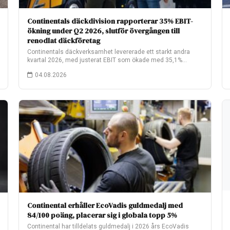
Continentals däckdivision rapporterar 35% EBIT-
ökning under Q2 2026, slutför övergången till
renodlat däckföretag
Continentals däckverksamhet levererade ett starkt andra
kvartal 2026, med justerat EBIT som ökade med 35,1%…
04.08.2026
Continental erhåller EcoVadis guldmedalj med
84/100 poäng, placerar sig i globala topp 5%
Continental har tilldelats guldmedalj i 2026 års EcoVadis