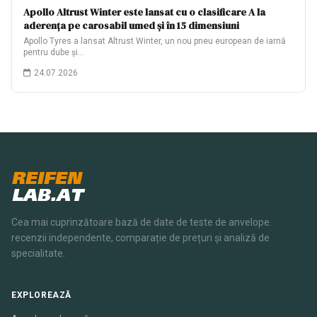
Apollo Altrust Winter este lansat cu o clasificare A la
aderența pe carosabil umed și în 15 dimensiuni
Apollo Tyres a lansat Altrust Winter, un nou pneu european de iarnă
pentru dube și…
24.07.2026
REIFEN
LAB.AT
Cea mai cuprinzătoare bază de date de teste de anvelope.
recenzii independente, comparație de prețuri și analiză de
specialitate.
EXPLOREAZĂ