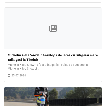
Michelin X-Ice Snow+: Anvelopă de iarnă cu rulaj mai mare
adăugată la Tirelab
Michelin X-Ice Snow+ a fost adăugat la Tirelab ca succesor al
Michelin X-Ice Snow și…
25.07.2026