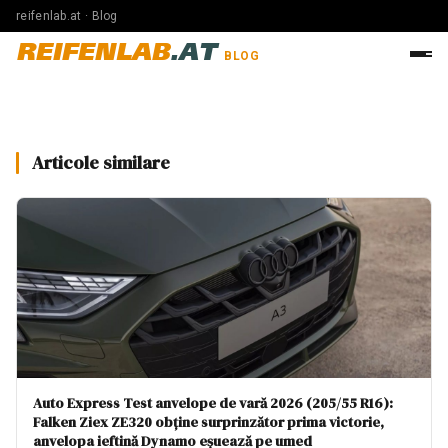
reifenlab.at · Blog
REIFENLAB
.AT
BLOG
Articole similare
Auto Express Test anvelope de vară 2026 (205/55 R16):
Falken Ziex ZE320 obține surprinzător prima victorie,
anvelopa ieftină Dynamo eșuează pe umed