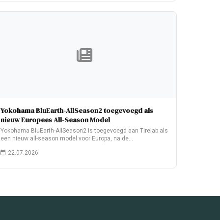
Yokohama BluEarth-AllSeason2 toegevoegd als
nieuw Europees All-Season Model
Yokohama BluEarth-AllSeason2 is toegevoegd aan Tirelab als
een nieuw all-season model voor Europa, na de…
22.07.2026