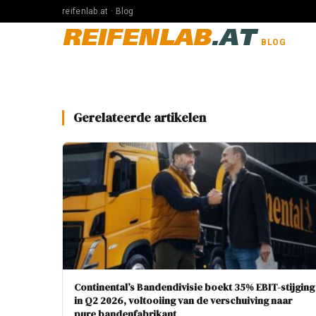
reifenlab.at · Blog
REIFENLAB
.AT
BLOG
Gerelateerde artikelen
Continental’s Bandendivisie boekt 35% EBIT-stijging
in Q2 2026, voltooiing van de verschuiving naar
pure bandenfabrikant