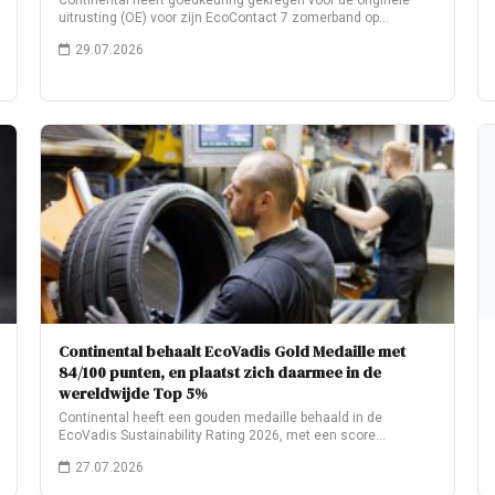
Continental heeft goedkeuring gekregen voor de originele
uitrusting (OE) voor zijn EcoContact 7 zomerband op…
29.07.2026
Continental behaalt EcoVadis Gold Medaille met
84/100 punten, en plaatst zich daarmee in de
wereldwijde Top 5%
Continental heeft een gouden medaille behaald in de
EcoVadis Sustainability Rating 2026, met een score…
27.07.2026