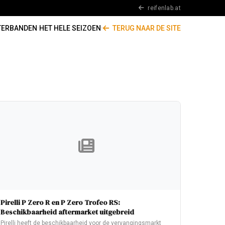
reifenlab.at
TERBANDEN
·
HET HELE SEIZOEN
·
TERUG NAAR DE SITE
Pirelli P Zero R en P Zero Trofeo RS:
Beschikbaarheid aftermarket uitgebreid
Pirelli heeft de beschikbaarheid voor de vervangingsmarkt