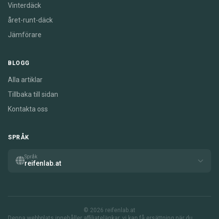
Vinterdäck
året-runt-däck
Jämförare
BLOGG
Alla artiklar
Tillbaka till sidan
Kontakta oss
SPRÅK
Språk
reifenlab.at
© 2026 reifenlab.at
Denna webbplats innehåller affiliatelänkar. vi kan få ersättning när du