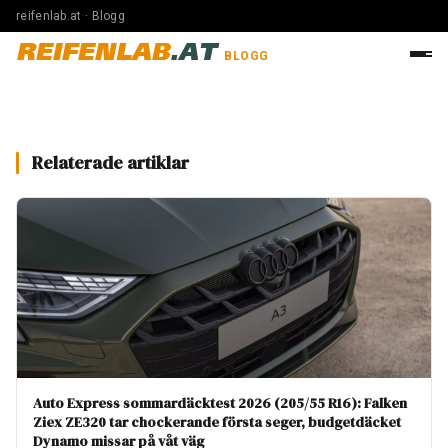
reifenlab.at · Blogg
REIFENLAB
.AT
BLOGG
Relaterade artiklar
Auto Express sommardäcktest 2026 (205/55 R16): Falken
Ziex ZE320 tar chockerande första seger, budgetdäcket
Dynamo missar på våt väg