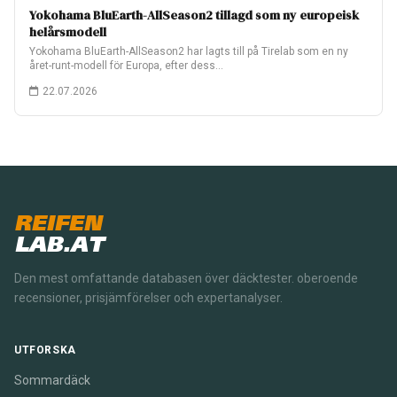
Yokohama BluEarth-AllSeason2 tillagd som ny europeisk
helårsmodell
Yokohama BluEarth-AllSeason2 har lagts till på Tirelab som en ny
året-runt-modell för Europa, efter dess…
22.07.2026
REIFEN
LAB.AT
Den mest omfattande databasen över däcktester. oberoende
recensioner, prisjämförelser och expertanalyser.
UTFORSKA
Sommardäck