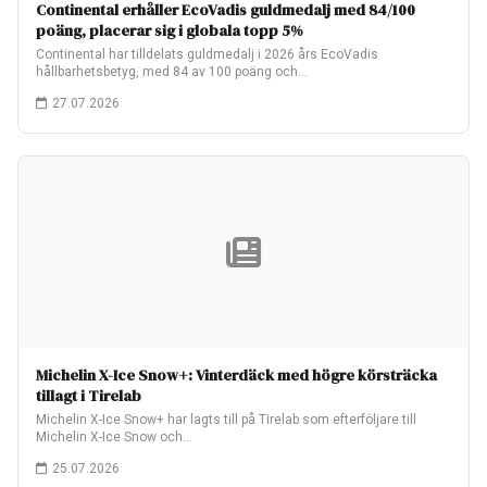
Continental erhåller EcoVadis guldmedalj med 84/100
poäng, placerar sig i globala topp 5%
Continental har tilldelats guldmedalj i 2026 års EcoVadis
hållbarhetsbetyg, med 84 av 100 poäng och…
27.07.2026
Michelin X-Ice Snow+: Vinterdäck med högre körsträcka
tillagt i Tirelab
Michelin X-Ice Snow+ har lagts till på Tirelab som efterföljare till
Michelin X-Ice Snow och…
25.07.2026