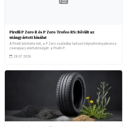
Pirelli P Zero R és P Zero Trofeo RS: Bővült az
utángyártott kínálat
A Pirelli bővítette két, a P Zero családba tartozó teljesítményabroncs
cserepiaci elérhetőségét: a Pirelli P…
28.07.2026