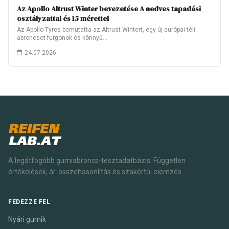
Az Apollo Altrust Winter bevezetése A nedves tapadási
osztályzattal és 15 mérettel
Az Apollo Tyres bemutatta az Altrust Wintert, egy új európai téli
abroncsot furgonok és könnyű…
24.07.2026
REIFEN
LAB.AT
A legátfogóbb gumiabroncs-tesztadatbázis. Független
értékelések, ár-összehasonlítás és szakértői elemzés.
FEDEZZE FEL
Nyári gumik