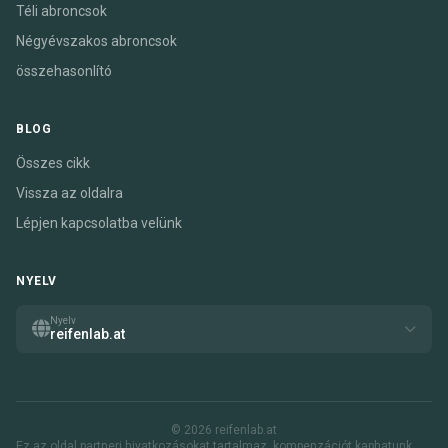
Téli abroncsok
Négyévszakos abroncsok
összehasonlító
BLOG
Összes cikk
Vissza az oldalra
Lépjen kapcsolatba velünk
NYELV
Nyelv
reifenlab.at
© 2026 reifenlab.at
Ez az oldal partneri hivatkozásokat tartalmaz. kompenzációt kaphatunk,