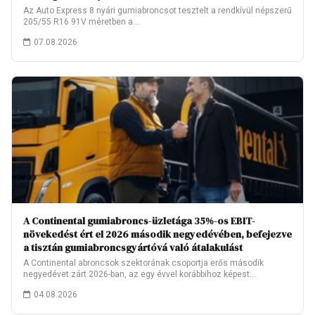
Az Auto Express 8 nyári gumiabroncsot tesztelt a rendkívül népszerű
205/55 R16 91V méretben a…
07.08.2026
A Continental gumiabroncs-üzletága 35%-os EBIT-
növekedést ért el 2026 második negyedévében, befejezve
a tisztán gumiabroncsgyártóvá való átalakulást
A Continental abroncsok szektorának csoportja erős második
negyedévet zárt 2026-ban, az egy évvel korábbihoz képest…
04.08.2026