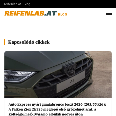
reifenlab.at · Blog
REIFENLAB
.AT
BLOG
Kapcsolódó cikkek
Auto Express nyári gumiabroncs teszt 2026 (205/55 R16):
A Falken Ziex ZE320 meglepő első győzelmet arat, a
költségkímélő Dynamo elbukik nedves úton