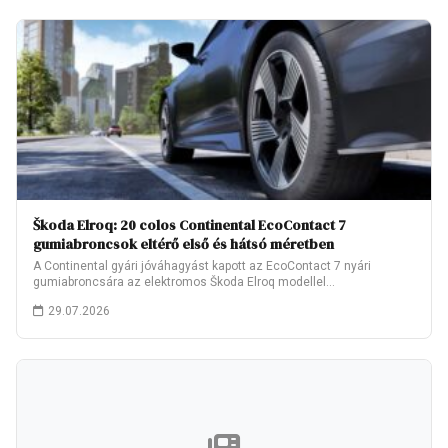
Škoda Elroq: 20 colos Continental EcoContact 7
gumiabroncsok eltérő első és hátsó méretben
A Continental gyári jóváhagyást kapott az EcoContact 7 nyári
gumiabroncsára az elektromos Škoda Elroq modellel…
29.07.2026