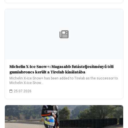
Michelin X-Ice Snow+: Magasabb futásteljesítményű téli
gumiabroncs került a Tirelab kínálatába
Michelin X-Ice Snow+ has been added to Tirelab as the successor to
Michelin X-Ice Snow…
25.07.2026