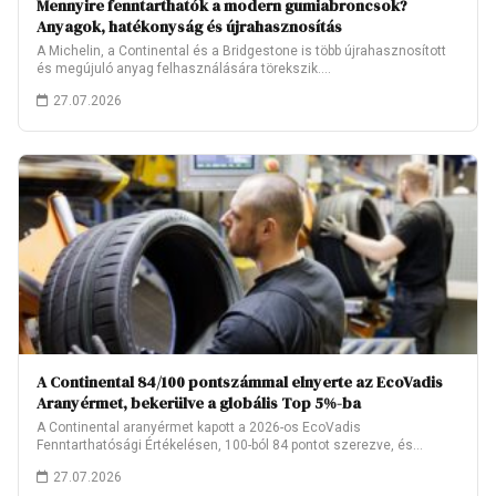
Mennyire fenntarthatók a modern gumiabroncsok?
Anyagok, hatékonyság és újrahasznosítás
A Michelin, a Continental és a Bridgestone is több újrahasznosított
és megújuló anyag felhasználására törekszik.…
27.07.2026
A Continental 84/100 pontszámmal elnyerte az EcoVadis
Aranyérmet, bekerülve a globális Top 5%-ba
A Continental aranyérmet kapott a 2026-os EcoVadis
Fenntarthatósági Értékelésen, 100-ból 84 pontot szerezve, és
ezzel…
27.07.2026