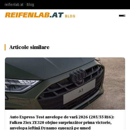
reifenlab.at · Blog
REIFENLAB
.AT
BLOG
Articole similare
Auto Express Test anvelope de vară 2026 (205/55 R16):
Falken Ziex ZE320 obține surprinzător prima victorie,
anvelopa ieftină Dynamo eșuează pe umed