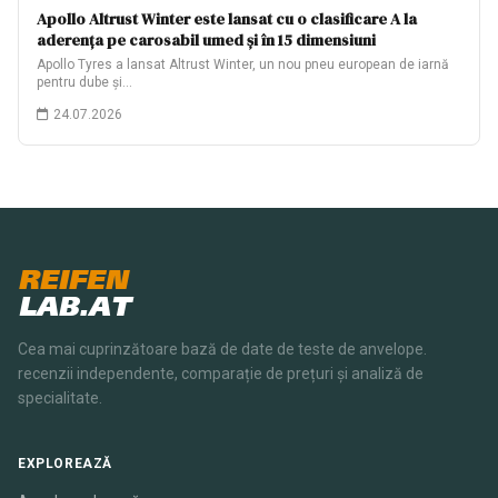
Apollo Altrust Winter este lansat cu o clasificare A la
aderența pe carosabil umed și în 15 dimensiuni
Apollo Tyres a lansat Altrust Winter, un nou pneu european de iarnă
pentru dube și…
24.07.2026
REIFEN
LAB.AT
Cea mai cuprinzătoare bază de date de teste de anvelope.
recenzii independente, comparație de prețuri și analiză de
specialitate.
EXPLOREAZĂ