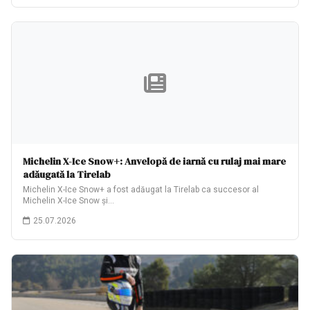
Michelin X-Ice Snow+: Anvelopă de iarnă cu rulaj mai mare
adăugată la Tirelab
Michelin X-Ice Snow+ a fost adăugat la Tirelab ca succesor al
Michelin X-Ice Snow și…
25.07.2026