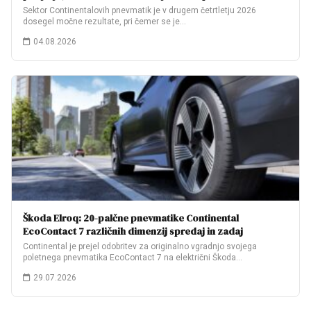
Sektor Continentalovih pnevmatik je v drugem četrtletju 2026
dosegel močne rezultate, pri čemer se je…
04.08.2026
Škoda Elroq: 20-palčne pnevmatike Continental
EcoContact 7 različnih dimenzij spredaj in zadaj
Continental je prejel odobritev za originalno vgradnjo svojega
poletnega pnevmatika EcoContact 7 na električni Škoda…
29.07.2026