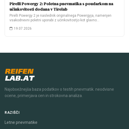
Pirelli Powergy 2: Poletna pnevmatika s poudarkom na
učinkovitosti dodana v Tirelab
Pirelli Powergy 2 je naslednik originalnega Powergyja, namenjen
vsakodnevni poletni uporabi z učinkovitostjo kot glavno…
19.07.2026
REIFEN
LAB.AT
Najobsežnejša baza podatkov o testih pnevmatik. neodvisne
ocene, primerjava cen in strokovna analiza.
RAZIŠČI
Letne pnevmatike