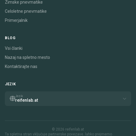
Zimske pnevmatike
Celoletne pnevmatike
Primerjalnik
BLOG
Vsi članki
Nazaj na spletno mesto
Kontaktirajte nas
JEZIK
Jezik
reifenlab.at
© 2026 reifenlab.at
Ta spletna stran vključuje partnerske povezave. lahko prejmemo