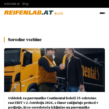
reifenlab.at · Blog
REIFENLAB
.AT
BLOG
Sorodne vsebine
Oddelek za pnevmatike Continental beleži 35-odstotno
rast EBIT v 2. četrtletju 2026, s čimer zaključuje prehod v
podjetje, ki se osredotoča izključno na pnevmatike