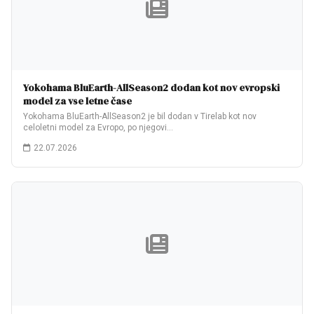
Yokohama BluEarth-AllSeason2 dodan kot nov evropski
model za vse letne čase
Yokohama BluEarth-AllSeason2 je bil dodan v Tirelab kot nov
celoletni model za Evropo, po njegovi…
22.07.2026