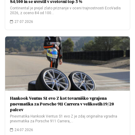
84/100 in se uvrstil v svetovni top 5 %
Continental je prejel zlato priznanje v oceni trajnostnosti EcoVadis
2026, z oceno 84 od 100…
27.07.2026
Hankook Ventus S1 evo Z kot tovarniško vgrajena
pnevmatika za Porsche 911 Carrera v velikostih 19/20
palcev
Pnevmatika Hankook Ventus S1 evo Z je zdaj originalna vgradna
pnevmatika za Porsche 911 Carrera,…
24.07.2026