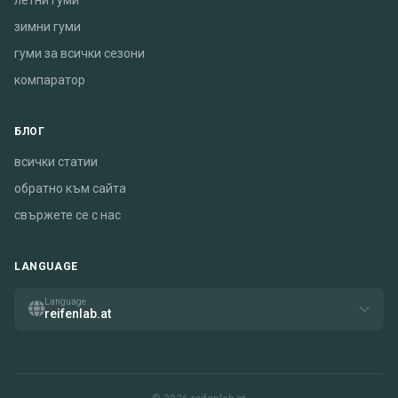
летни гуми
зимни гуми
гуми за всички сезони
компаратор
БЛОГ
всички статии
обратно към сайта
свържете се с нас
LANGUAGE
Language
reifenlab.at