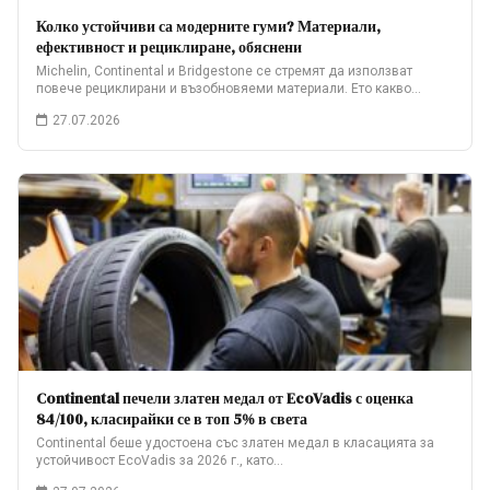
Колко устойчиви са модерните гуми? Материали,
ефективност и рециклиране, обяснени
Michelin, Continental и Bridgestone се стремят да използват
повече рециклирани и възобновяеми материали. Ето какво…
27.07.2026
Continental печели златен медал от EcoVadis с оценка
84/100, класирайки се в топ 5% в света
Continental беше удостоена със златен медал в класацията за
устойчивост EcoVadis за 2026 г., като…