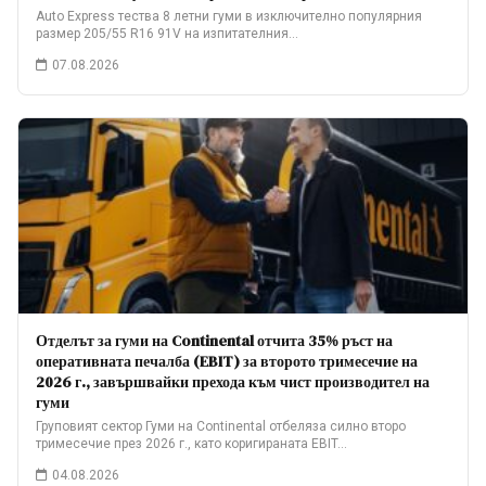
Auto Express тества 8 летни гуми в изключително популярния
размер 205/55 R16 91V на изпитателния…
07.08.2026
Отделът за гуми на Continental отчита 35% ръст на
оперативната печалба (EBIT) за второто тримесечие на
2026 г., завършвайки прехода към чист производител на
гуми
Груповият сектор Гуми на Continental отбеляза силно второ
тримесечие през 2026 г., като коригираната EBIT…
04.08.2026