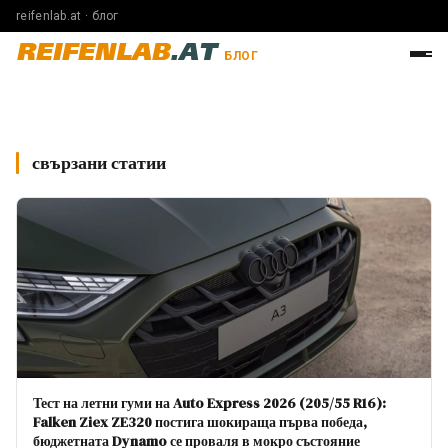
reifenlab.at · блог
REIFENLAB
.AT
БЛОГ
свързани статии
Тест на летни гуми на Auto Express 2026 (205/55 R16):
Falken Ziex ZE320 постига шокираща първа победа,
бюджетната Dynamo се проваля в мокро състояние