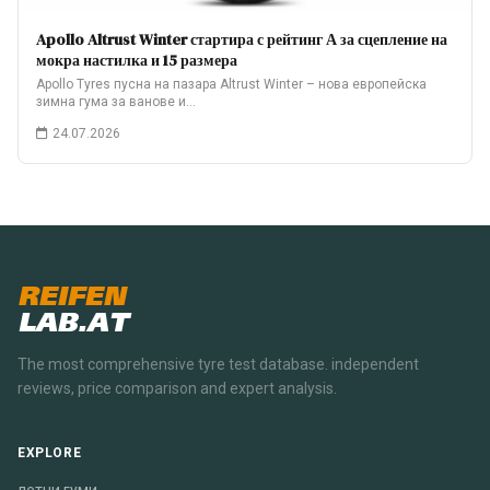
Apollo Altrust Winter стартира с рейтинг А за сцепление на
мокра настилка и 15 размера
Apollo Tyres пусна на пазара Altrust Winter – нова европейска
зимна гума за ванове и…
24.07.2026
REIFEN
LAB.AT
The most comprehensive tyre test database. independent
reviews, price comparison and expert analysis.
EXPLORE