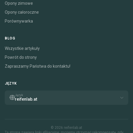
Opony zimowe
Opony całoroczne
Porównywarka
BLOG
Wszystkie artykuły
Powrót do strony
Zapraszamy Państwa do kontaktu!
JĘZYK
Język
reifenlab.at
© 2026 reifenlab.at
Ta strona zawiera linki afiliacyjne. możemy otrzymać rekompensatę, gdy