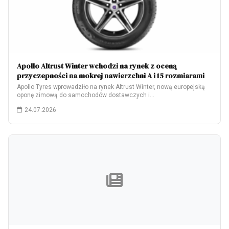
Apollo Altrust Winter wchodzi na rynek z oceną
przyczepności na mokrej nawierzchni A i 15 rozmiarami
Apollo Tyres wprowadziło na rynek Altrust Winter, nową europejską
oponę zimową do samochodów dostawczych i…
24.07.2026