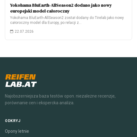
Yokohama BluEarth-AllSeason2 dodano jako nowy
europejski model całoroczny
Yokohama BluEarth-AllSeason2 został dodany do Tirelab jako nowy
całoroczny model dla Europy, po relacji z…
22.07.2026
REIFEN
LAB.AT
Najobszerniejsza baza testów opon. niezależne recenzje,
porównanie cen i ekspercka analiza.
ODKRYJ
Opony letnie