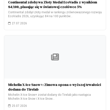
Continental zdobywa Złoty Medal EcoVadis z wynikiem
84/100, plasując się w światowej czołówce 5%
Continental zdobył złoty medal w rankingu zrównoważonego rozwoju
EcoVadis 2026, uzyskując 84 na 100 punktów…
27.07.2026
Michelin X-Ice Snow+: Zimowa opona o wyższej trwałości
dodana do Tirelab
Michelin X-Ice Snow+ został dodany do Tirelab jako następca
Michelin X-Ice Snow i X-Ice Snow…
25.07.2026