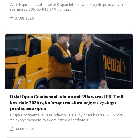
Auto Express przetestował 8 opon letnich w niezwykle popularnym
rozmiarze 205/55 R16 91V na torze…
07.08.2026
Dział Opon Continental odnotował 35% wzrost EBIT w II
kwartale 2026 r., kończąc transformację w czystego
producenta opon
Grupa Continental’s Tires odnotowała silny drugi kwartał 2026 roku,
ze skorygowanym zyskiem przed odsetkami i…
04.08.2026