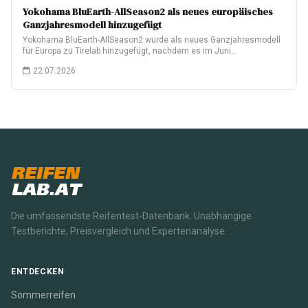
Yokohama BluEarth-AllSeason2 als neues europäisches
Ganzjahresmodell hinzugefügt
Yokohama BluEarth-AllSeason2 wurde als neues Ganzjahresmodell
für Europa zu Tirelab hinzugefügt, nachdem es im Juni…
22.07.2026
REIFEN
LAB.AT
Die umfassendste Reifentest-Datenbank. Unabhängige
Testberichte, Preisvergleich und Expertenanalyse.
ENTDECKEN
Sommerreifen