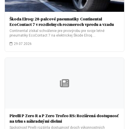
Škoda Elroq: 20-palcové pneumatiky Continental
EcoContact 7 v rozdielnych rozmeroch vpredu a vzadu
Continental získal schválenie pre prvovýrobu pre svoje letné
pneumatiky EcoContact 7 na elektrickej Škode Elroq.…
29.07.2026
Pirelli P Zero R a P Zero Trofeo RS: Rozšírená dostupnosť
na trhu s náhradnými dielmi
Spoločnosť Pirelli rozšírila dostupnosť dvoch výkonnostných