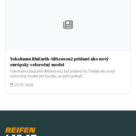
Yokohama BluEarth-AllSeason2 pridané ako nový
európsky celoročný model
Yokohama BluEarth-AllSeason2 bol pridaný do Tirelab ako nový
celoročný model pre Európu, po jeho pokrytí…
22.07.2026
REIFEN