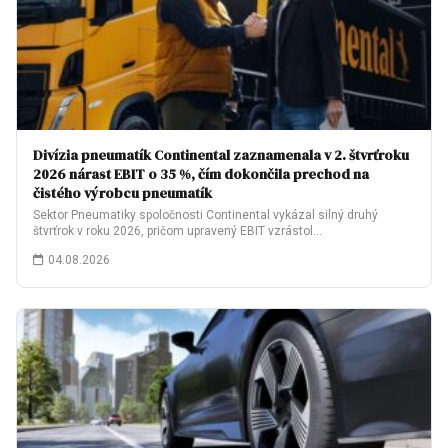
Divízia pneumatík Continental zaznamenala v 2. štvrťroku
2026 nárast EBIT o 35 %, čím dokončila prechod na
čistého výrobcu pneumatík
Sektor Pneumatiky spoločnosti Continental vykázal silný druhý
štvrťrok v roku 2026, pričom upravený EBIT vzrástol…
04.08.2026