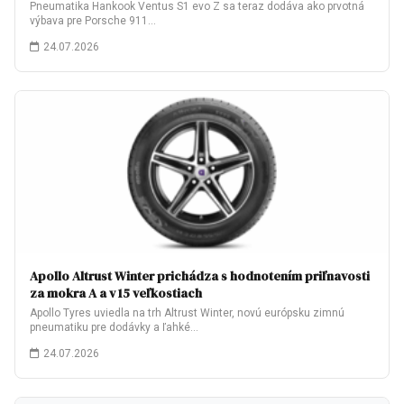
Pneumatika Hankook Ventus S1 evo Z sa teraz dodáva ako prvotná
výbava pre Porsche 911…
24.07.2026
Apollo Altrust Winter prichádza s hodnotením priľnavosti
za mokra A a v 15 veľkostiach
Apollo Tyres uviedla na trh Altrust Winter, novú európsku zimnú
pneumatiku pre dodávky a ľahké…
24.07.2026