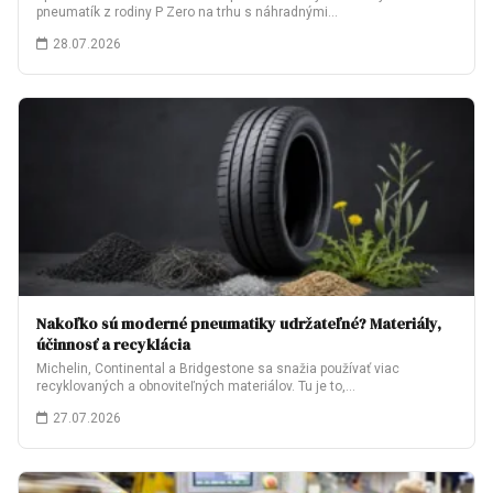
pneumatík z rodiny P Zero na trhu s náhradnými…
28.07.2026
Nakoľko sú moderné pneumatiky udržateľné? Materiály,
účinnosť a recyklácia
Michelin, Continental a Bridgestone sa snažia používať viac
recyklovaných a obnoviteľných materiálov. Tu je to,…
27.07.2026