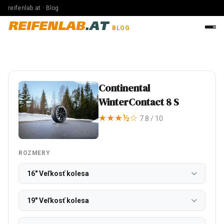
reifenlab.at · Blog
REIFENLAB
.AT
BLOG
Continental
WinterContact 8 S
★★★½☆
7.8 / 10
ROZMERY
16" Veľkosť kolesa
19" Veľkosť kolesa