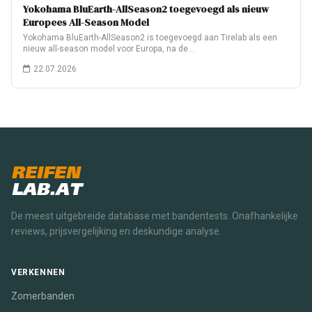
Yokohama BluEarth-AllSeason2 toegevoegd als nieuw
Europees All-Season Model
Yokohama BluEarth-AllSeason2 is toegevoegd aan Tirelab als een
nieuw all-season model voor Europa, na de…
22.07.2026
REIFEN
LAB.AT
De meest uitgebreide database met bandentests. Onafhankelijke
reviews, prijsvergelijking en deskundige analyse.
VERKENNEN
Zomerbanden