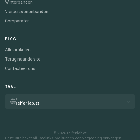
Winterbanden
Vierseizoenenbanden
Comparator
BLOG
Alle artikelen
Terug naar de site
Contacteer ons
TAAL
Taal
reifenlab.at
© 2026 reifenlab.at
Deze site bevat affiliatelinks. we kunnen een vergoeding ontvangen