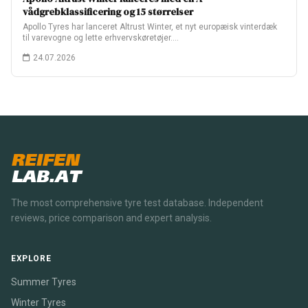
vådgrebklassificering og 15 størrelser
Apollo Tyres har lanceret Altrust Winter, et nyt europæisk vinterdæk
til varevogne og lette erhvervskøretøjer.…
24.07.2026
REIFEN
LAB.AT
The most comprehensive tyre test database. Independent
reviews, price comparison and expert analysis.
EXPLORE
Summer Tyres
Winter Tyres