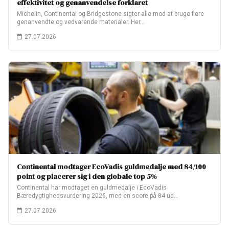
effektivitet og genanvendelse forklaret
Michelin, Continental og Bridgestone sigter alle mod at bruge flere
genanvendte og vedvarende materialer. Her…
27.07.2026
Continental modtager EcoVadis guldmedalje med 84/100
point og placerer sig i den globale top 5%
Continental har modtaget en guldmedalje i EcoVadis
Bæredygtighedsvurdering 2026, med en score på 84 ud…
27.07.2026