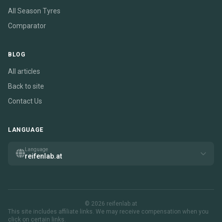
All Season Tyres
Comparator
BLOG
All articles
Back to site
Contact Us
LANGUAGE
Language
reifenlab.at
© 2026 reifenlab.at
This site includes affiliate links. We may receive compensation when you
click on certain links.