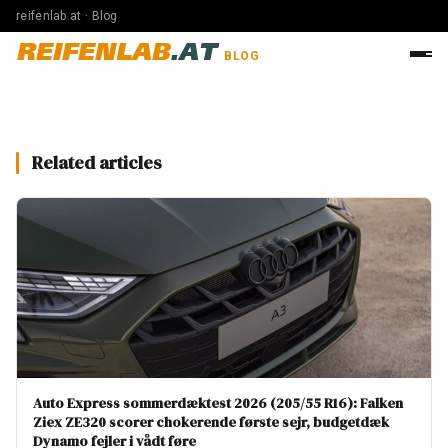
reifenlab.at · Blog
REIFENLAB
.AT
BLOG
Related articles
Auto Express sommerdæktest 2026 (205/55 R16): Falken
Ziex ZE320 scorer chokerende første sejr, budgetdæk
Dynamo fejler i vådt føre