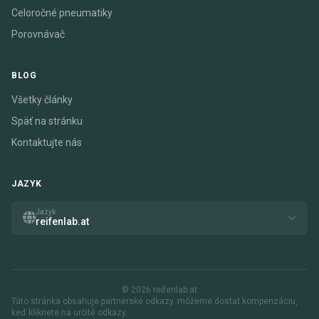
Celoročné pneumatiky
Porovnávač
BLOG
Všetky články
Späť na stránku
Kontaktujte nás
JAZYK
Jazyk
reifenlab.at
© 2026 reifenlab.at
Táto stránka obsahuje partnerské odkazy. môžeme dostať kompenzáciu,
keď kliknete na určité odkazy.