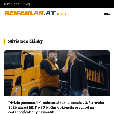
reifenlab.at · Blog
REIFENLAB
.AT
BLOG
Súvisiace články
Divízia pneumatík Continental zaznamenala v 2. štvrťroku
2026 nárast EBIT o 35 %, čím dokončila prechod na
čistého výrobcu pneumatík