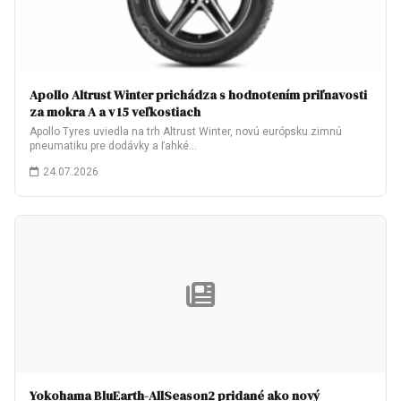
Apollo Altrust Winter prichádza s hodnotením priľnavosti
za mokra A a v 15 veľkostiach
Apollo Tyres uviedla na trh Altrust Winter, novú európsku zimnú
pneumatiku pre dodávky a ľahké…
24.07.2026
Yokohama BluEarth-AllSeason2 pridané ako nový