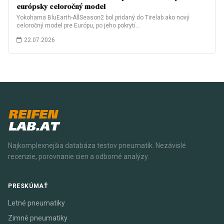
európsky celoročný model
Yokohama BluEarth-AllSeason2 bol pridaný do Tirelab ako nový
celoročný model pre Európu, po jeho pokrytí…
22.07.2026
REIFEN
LAB.AT
Najkomplexnejšia databáza testov pneumatík. Nezávislé
recenzie, porovnanie cien a odborné analýzy.
PRESKÚMAŤ
Letné pneumatiky
Zimné pneumatiky