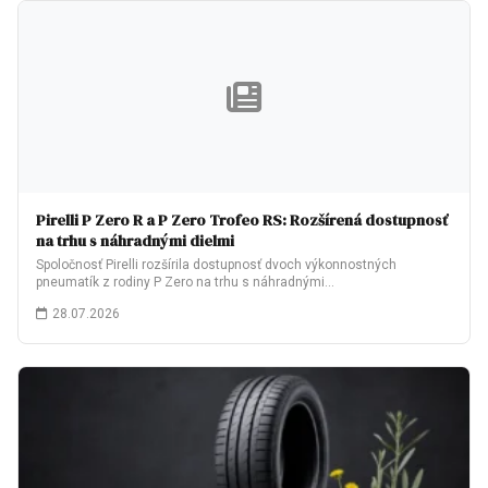
Pirelli P Zero R a P Zero Trofeo RS: Rozšírená dostupnosť
na trhu s náhradnými dielmi
Spoločnosť Pirelli rozšírila dostupnosť dvoch výkonnostných
pneumatík z rodiny P Zero na trhu s náhradnými…
28.07.2026