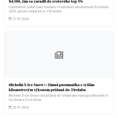
84/100, čím sa zaradil do svetového top 5%
Continental získal zlatú medailu v hodnotení udržateľnosti EcoVadis
2026, pričom získal 84 zo 100 bodov…
27.07.2026
Michelin X-Ice Snow+: Zimná pneumatika s vyšším
kilometrovým výkonom pridaná do Tirelabu
Michelin X-Ice Snow+ bol pridaný do Tirelab ako nástupca Michelin X-
Ice Snow a X-Ice Snow…
25.07.2026