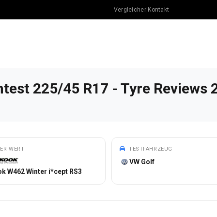
Vergleicher
|
Kontakt
ntest 225/45 R17 - Tyre Reviews 
ER WERT
TESTFAHRZEUG
VW Golf
k W462 Winter i*cept RS3