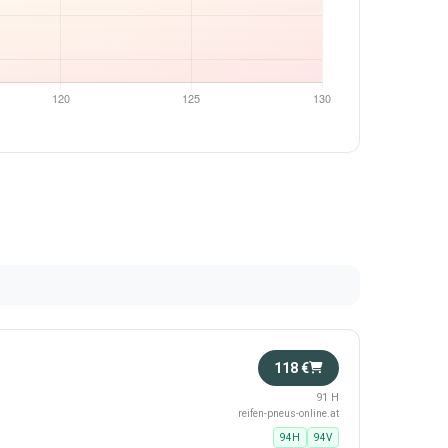
118 €
91 H
reifen-pneus-online.at
94H
94V