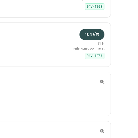
94V · 136 €
104 €
91 H
reifen-pneus-online.at
94V · 107 €