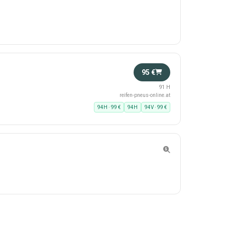
95 €
91 H
reifen-pneus-online.at
94H · 99 €
94H
94V · 99 €