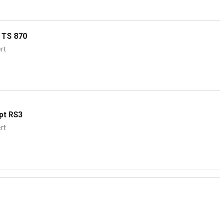
 TS 870
rt
pt RS3
rt