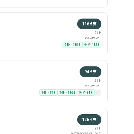
116 €
91 H
sostyre.com
94H · 138 €
94V · 132 €
94 €
91 H
sostyre.com
+1
94H · 99 €
94H · 116 €
94V · 94 €
126 €
91 H
reifen-pneus-online.at