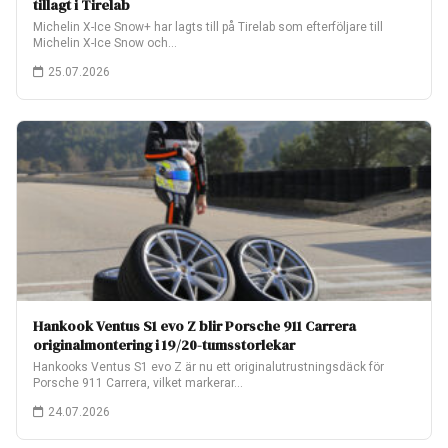
tillagt i Tirelab
Michelin X-Ice Snow+ har lagts till på Tirelab som efterföljare till
Michelin X-Ice Snow och…
25.07.2026
Hankook Ventus S1 evo Z blir Porsche 911 Carrera
originalmontering i 19/20-tumsstorlekar
Hankooks Ventus S1 evo Z är nu ett originalutrustningsdäck för
Porsche 911 Carrera, vilket markerar…
24.07.2026