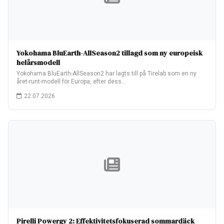
Yokohama BluEarth-AllSeason2 tillagd som ny europeisk
helårsmodell
Yokohama BluEarth-AllSeason2 har lagts till på Tirelab som en ny
året-runt-modell för Europa, efter dess…
22.07.2026
Pirelli Powergy 2: Effektivitetsfokuserad sommardäck