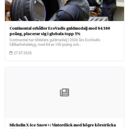
Continental erhåller EcoVadis guldmedalj med 84/100
poäng, placerar sig i globala topp 5%
Continental har tilldelats guldmedalj i 2026 års EcoVadis
hållbarhetsbetyg, med 84 av 100 poäng och…
27.07.2026
Michelin X-Ice Snow+: Vinterdäck med högre körsträcka