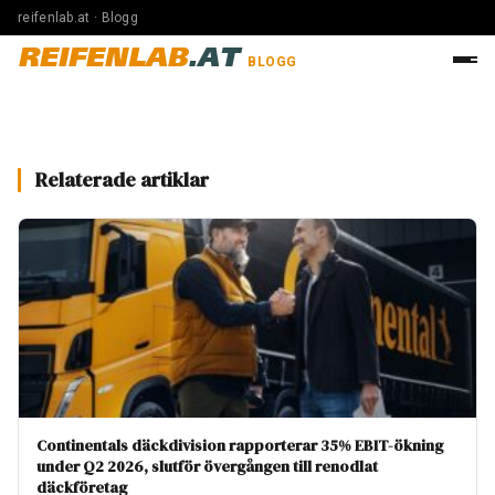
reifenlab.at · Blogg
REIFENLAB
.AT
BLOGG
Relaterade artiklar
Continentals däckdivision rapporterar 35% EBIT-ökning
under Q2 2026, slutför övergången till renodlat
däckföretag