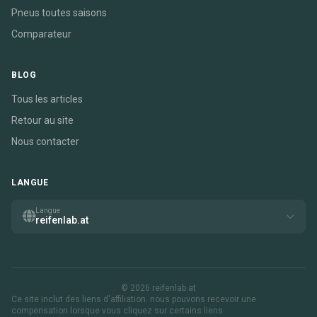
Pneus toutes saisons
Comparateur
BLOG
Tous les articles
Retour au site
Nous contacter
LANGUE
Langue
reifenlab.at
© 2026 reifenlab.at
Ce site inclut des liens d'affiliation. nous pouvons recevoir une
compensation lorsque vous cliquez sur certains liens.