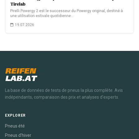
Tirelab
Pirelli Powergy 2 est le successeur du Powergy original, destiné à
une utilisation estivale quotidienne…
19.07.2026
REIFEN
LAB.AT
La base de données de tests de pneus la plus complète. Avis
indépendants, comparaison des prix et analyses d'experts.
EXPLORER
Pneus été
Pneus d'hiver