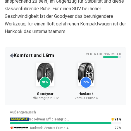
ansprechend zu sein) im Gegenzug für Stabilität und diese
klassenführende Ruhe. Für einen SUV bei hoher
Geschwindigkeit ist der Goodyear das beruhigendere
Werkzeug, für einen flott gefahrenen Kompaktwagen ist der
Hankook das unterhaltsamere.
Komfort und Lärm
VERTRAUENSNIVEAU
91%
77%
Goodyear
Hankook
Efficientgrip 2 SUV
Ventus Prime 4
Außengeräusch
Goodyear Efficientgrip 2 SUV
91%
Hankook Ventus Prime 4
77%