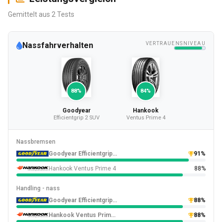
Gemittelt aus 2 Tests
Nassfahrverhalten
VERTRAUENSNIVEAU
88%
84%
Goodyear
Hankook
Efficientgrip 2 SUV
Ventus Prime 4
Nassbremsen
Goodyear Efficientgrip 2 SUV
91%
Hankook Ventus Prime 4
88%
Handling - nass
Goodyear Efficientgrip 2 SUV
88%
Hankook Ventus Prime 4
88%