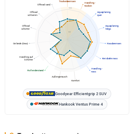
Trockenbremsen
Handling -
Offroad sand
trocken
100
Offroad
Aquaplaning
schlamm
quer
80
Offroad
Aquaplaning
schotter
längs
60
Gelände (Gras)
Nassbremsen
Handling auf
Kreisbahn nass
Schotter
Handling -
Rollwiderstand
nass
Außengeräusch
Komfort
Goodyear Efficientgrip 2 SUV
Hankook Ventus Prime 4