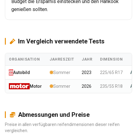
Budget die Ersparnis einstecken und den Hankook
genießen sollten.
Im Vergleich verwendete Tests
ORGANISATION
JAHRESZEIT
JAHR
DIMENSION
Autobild
Sommer
2023
225/65 R17
An
Motor
Sommer
2026
235/55 R18
An
Abmessungen und Preise
Preise in allen verfügbaren reifendimensionen dieser reifen
vergleichen.