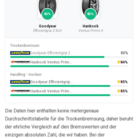
83%
85%
Goodyear
Hankook
Efficientgrip 2 SUV
Ventus Prime 4
Trockenbremsen
Goodyear Efficientgrip 2 SUV
80%
Hankook Ventus Prime 4
84%
Handling - trocken
Goodyear Efficientgrip 2 SUV
85%
Hankook Ventus Prime 4
85%
Die Daten hier enthalten keine metergenaue
Durchschnittstabelle für die Trockenbremsung, daher beruht
der ehrliche Vergleich auf den Bremswerten und der
einzigen absoluten Zahl, die wir haben. Bei der