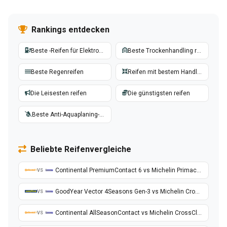
Rankings entdecken
Beste -Reifen für Elektrofahrzeuge
Beste Trockenhandling reifen
Beste Regenreifen
Reifen mit bestem Handling
Die Leisesten reifen
Die günstigsten reifen
Beste Anti-Aquaplaning-reifen
Beliebte Reifenvergleiche
Continental PremiumContact 6 vs Michelin Primacy 4
VS
GoodYear Vector 4Seasons Gen-3 vs Michelin CrossClimate 2
VS
Continental AllSeasonContact vs Michelin CrossClimate 2
VS