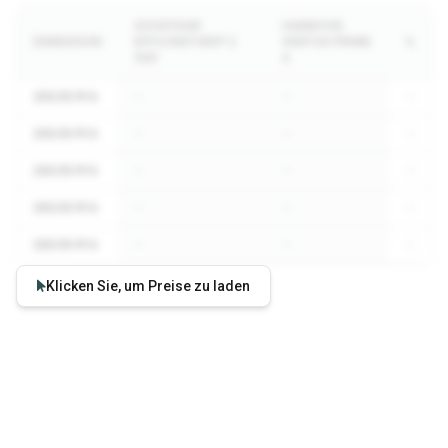
GOODYEAR
HANKOOK
DIMENSION
EFFICIENTGRIP 2
VENTUS PRIME
%
SUV
4
205/55 R16
—
—
—
205/55 R16
—
—
—
205/55 R16
—
—
—
205/55 R16
—
—
—
205/55 R16
—
—
—
Klicken Sie, um Preise zu laden