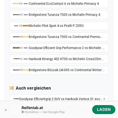
Continental EcoContact 6 vs Michelin Primacy 4
VS
Bridgestone Turanza T005 vs Michelin Primacy 4
VS
Michelin Pilot Sport 4 vs Pirelli P ZERO
VS
Bridgestone Turanza T005 vs Continental PremiumContact 6
VS
Goodyear Efficient Grip Performance 2 vs Michelin Primacy 4
VS
Hankook Kinergy 4S2 H750 vs Michelin CrossClimate 2
VS
Bridgestone Blizzak LM-005 vs Continental WinterContact TS 870
VS
Auch vergleichen
Goodyear Efficientgrip 2 SUV vs Hankook Ventus S1 evo3 SUV K127A
Reifenlab.at
×
LADEN
Goodyear Efficientgrip 2 SUV vs Michelin Primacy 4
Kostenlos — bei Google Play