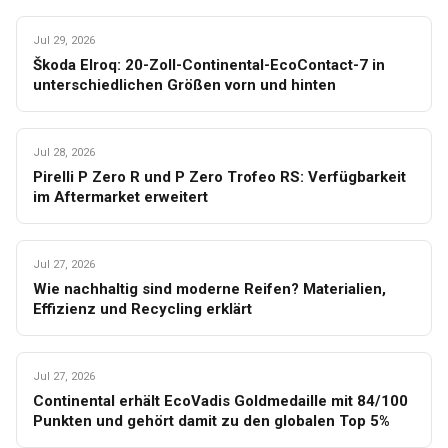
WINTER
Jul 29, 2026
Škoda Elroq: 20-Zoll-Continental-EcoContact-7 in
unterschiedlichen Größen vorn und hinten
WINTER
Jul 28, 2026
Pirelli P Zero R und P Zero Trofeo RS: Verfügbarkeit
im Aftermarket erweitert
WINTER
Jul 27, 2026
Wie nachhaltig sind moderne Reifen? Materialien,
Effizienz und Recycling erklärt
WINTER
Jul 27, 2026
Continental erhält EcoVadis Goldmedaille mit 84/100
Punkten und gehört damit zu den globalen Top 5%