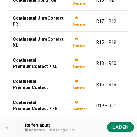
Continental ContiTour
R15 – R21
Sommer
Continental UltraContact
R17 – R19
FR
Sommer
Continental UltraContact
R15 – R19
XL
Sommer
Continental
R18 – R20
PremiumContact 7 XL
Sommer
Continental
R16 – R19
PremiumContact
Sommer
Continental
R19 – R21
PremiumContact 7 FR
Sommer
Continental
Reifenlab.at
×
R21
LADEN
PremiumContact C FR
Kostenlos — bei Google Play
Sommer