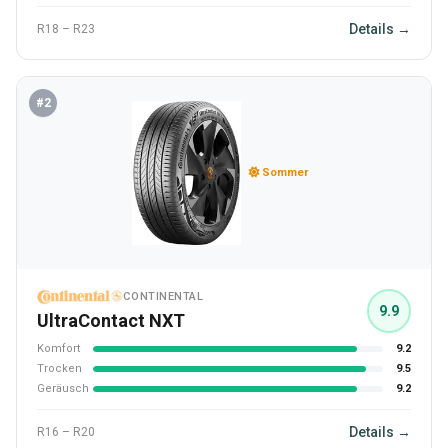
Details →
R18 – R23
#2
Sommer
CONTINENTAL
9.9
UltraContact NXT
Komfort
9.2
Trocken
9.5
Geräusch
9.2
Details →
R16 – R20