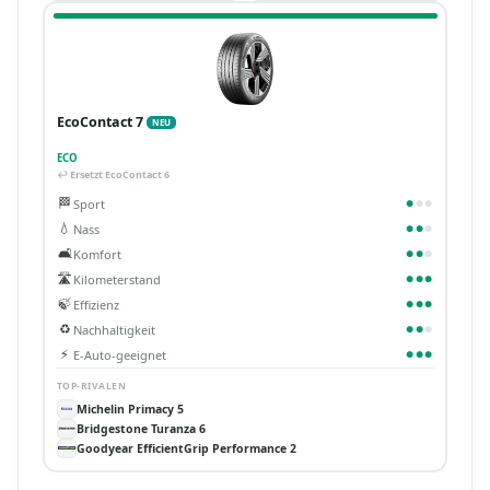
EcoContact 7
NEU
ECO
↩ Ersetzt EcoContact 6
🏁
Sport
●
●
●
💧
Nass
●
●
●
🛋️
Komfort
●
●
●
🛣️
Kilometerstand
●
●
●
🍃
Effizienz
●
●
●
♻️
Nachhaltigkeit
●
●
●
⚡
E-Auto-geeignet
●
●
●
TOP-RIVALEN
Michelin Primacy 5
Bridgestone Turanza 6
Goodyear EfficientGrip Performance 2