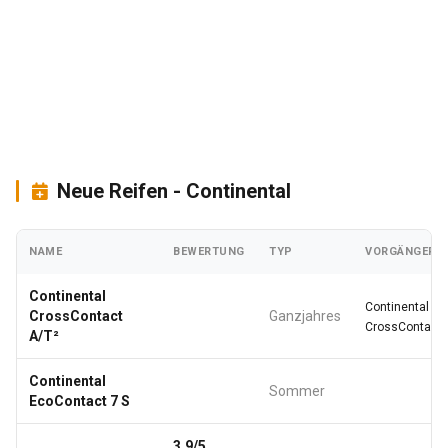
Neue Reifen - Continental
NAME
BEWERTUNG
TYP
VORGÄNGERM
Continental
Continental
CrossContact
Ganzjahres
CrossContact 
A/T²
Continental
Sommer
EcoContact 7 S
3.9/5