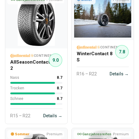
CONTINENTAL
7.8
WinterContact 8
CONTINENTAL
S
9.0
AllSeasonContact
2
R16 – R22
Details →
Nass
8.7
Trocken
8.7
Schnee
8.7
R15 – R22
Details →
Sommer
Premium
Ganzjahresreifen
Premium