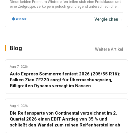
Diese beiden Premium-Winterreifen teilen sich eine Preisklasse und
eine Zielgruppe, verkörpern jedoch grundlegend unterschiedliche
Philosophien darüber, was ein Winterreifen priorisieren sollte.
Vergleichen →
Winter
Blog
Weitere Artikel →
SOMMER
Aug 7, 2026
Auto Express Sommerreifentest 2026 (205/55 R16):
Falken Ziex ZE320 sorgt für Überraschungssieg,
Billigreifen Dynamo versagt im Nassen
WINTER
Aug 4, 2026
Die Reifensparte von Continental verzeichnet im 2.
Quartal 2026 einen EBIT-Anstieg von 35 % und
schließt den Wandel zum reinen Reifenhersteller ab