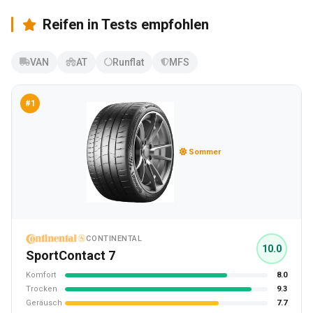
Reifen in Tests empfohlen
VAN
AT
Runflat
MFS
#1
Sommer
CONTINENTAL
10.0
SportContact 7
Komfort
8.0
Trocken
9.3
Geräusch
7.7