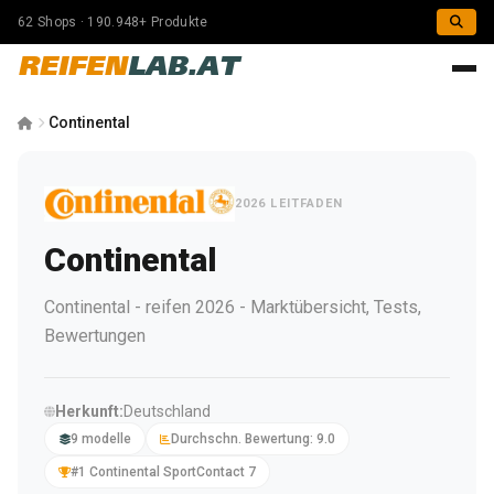
62 Shops · 190.948+ Produkte
REIFEN
LAB.AT
Continental
2026 LEITFADEN
Continental
Continental - reifen 2026 - Marktübersicht, Tests,
Bewertungen
Herkunft:
Deutschland
9 modelle
Durchschn. Bewertung: 9.0
#1 Continental SportContact 7