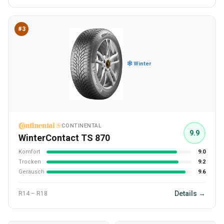
#3
Winter
CONTINENTAL
9.9
WinterContact TS 870
Komfort
9.0
Trocken
9.2
Geräusch
9.6
Details →
R14 – R18