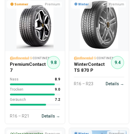
Sommer
Premium
Winter
Premium
CONTINENTAL
CONTINENTAL
9.8
9.4
PremiumContact
WinterContact
7
TS 870 P
Nass
8.9
R16 – R23
Details →
Trocken
9.0
Geräusch
7.2
R16 – R21
Details →
Ganzjahresreifen
Premium
Winter
Premium