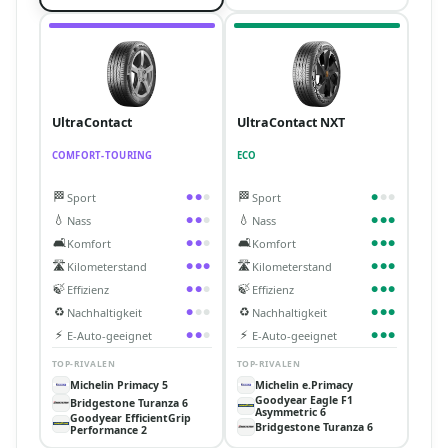
UltraContact
UltraContact NXT
COMFORT-TOURING
ECO
🏁
🏁
Sport
Sport
●
●
●
●
●
●
💧
💧
Nass
Nass
●
●
●
●
●
●
🛋️
🛋️
Komfort
Komfort
●
●
●
●
●
●
🛣️
🛣️
Kilometerstand
Kilometerstand
●
●
●
●
●
●
🍃
🍃
Effizienz
Effizienz
●
●
●
●
●
●
♻️
♻️
Nachhaltigkeit
Nachhaltigkeit
●
●
●
●
●
●
⚡
⚡
E-Auto-geeignet
E-Auto-geeignet
●
●
●
●
●
●
TOP-RIVALEN
TOP-RIVALEN
Michelin Primacy 5
Michelin e.Primacy
Goodyear Eagle F1
Bridgestone Turanza 6
Asymmetric 6
Goodyear EfficientGrip
Bridgestone Turanza 6
Performance 2