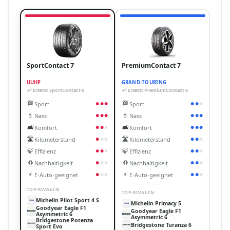
SportContact 7
PremiumContact 7
UUHP
GRAND-TOURING
↩ Ersetzt SportContact 6
↩ Ersetzt PremiumContact 6
🏁
🏁
Sport
Sport
●
●
●
●
●
●
💧
💧
Nass
Nass
●
●
●
●
●
●
🛋️
🛋️
Komfort
Komfort
●
●
●
●
●
●
🛣️
🛣️
Kilometerstand
Kilometerstand
●
●
●
●
●
●
🍃
🍃
Effizienz
Effizienz
●
●
●
●
●
●
♻️
♻️
Nachhaltigkeit
Nachhaltigkeit
●
●
●
●
●
●
⚡
⚡
E-Auto-geeignet
E-Auto-geeignet
●
●
●
●
●
●
TOP-RIVALEN
TOP-RIVALEN
Michelin Pilot Sport 4 S
Michelin Primacy 5
Goodyear Eagle F1
Goodyear Eagle F1
Asymmetric 6
Asymmetric 6
Bridgestone Potenza
Bridgestone Turanza 6
Sport Evo