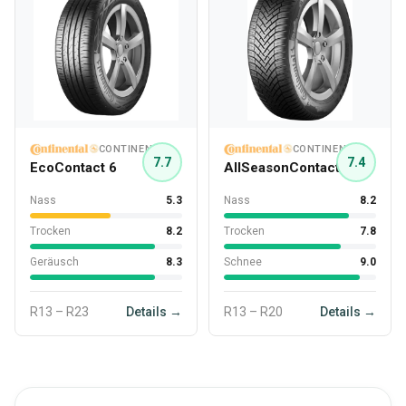
CONTINENTAL
CONTINENTAL
7.7
7.4
EcoContact 6
AllSeasonContact
Nass
5.3
Nass
8.2
Trocken
8.2
Trocken
7.8
Geräusch
8.3
Schnee
9.0
R13 – R23
Details →
R13 – R20
Details →