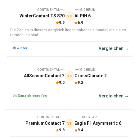
CONTINENTAL
MICHELIN
WinterContact TS 870
ALPIN 6
VS
9.9
6.9
Die Zahlen in diesem Vergleich liegen näher beieinander, als sie es
tatsächlich sind.
Vergleichen →
Winter
CONTINENTAL
MICHELIN
AllSeasonContact 2
CrossClimate 2
VS
9.0
9.2
Vergleichen →
Ganzjahresreifen
CONTINENTAL
GOODYEAR
PremiumContact 7
Eagle F1 Asymmetric 6
VS
9.8
9.4