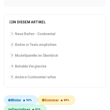
IN DIESEM ARTIKEL
Neue Reifen - Continental
1
Reifen in Tests empfohlen
2
Modellpalette im Überblick
3
Beliebte Vergleiche
4
Andere Continental reifen
5
Winter
Sommer
90%
88%
Ganzjahres
82%