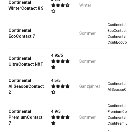
Continental
Winter
WinterContact 8 S
Continental
Continental
EcoContact 6
Sommer
EcoContact 7
Continental
ContiEcoConta
4.95/5
Continental
Sommer
UltraContact NXT
Continental
4.5/5
Continental
AllSeasonContact
Ganzjahres
AllSeasonCont
2
Continental
Continental
4.9/5
PremiumConta
PremiumContact
Sommer
Continental
7
ContiPremium
5